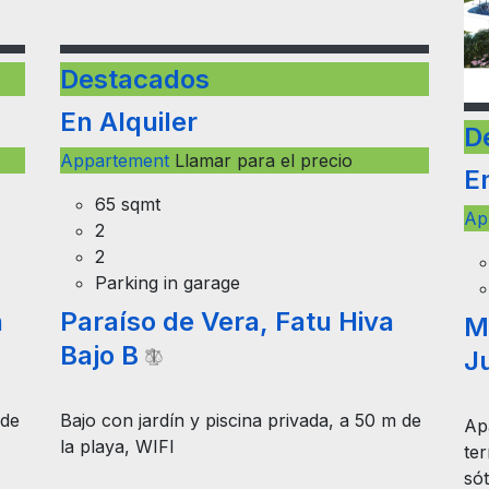
Destacados
En Alquiler
Appartement
Llamar para el precio
D
65 sqmt
E
2
2
Ap
Parking in garage
a
Paraíso de Vera, Fatu Hiva
Bajo B
M
J
 de
Bajo con jardín y piscina privada, a 50 m de
la playa, WIFI
Ap
ter
só