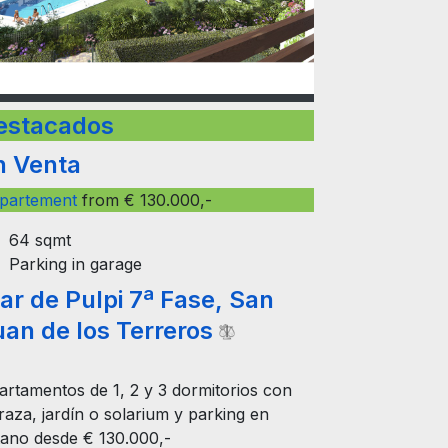
estacados
n Venta
partement
from € 130.000,-
64 sqmt
Parking in garage
ar de Pulpi 7ª Fase, San
uan de los Terreros
artamentos de 1, 2 y 3 dormitorios con
raza, jardín o solarium y parking en
tano desde € 130.000,-