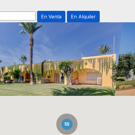
En Venta
En Alquiler
55