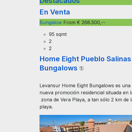
Destacados
En Venta
Bungalow
From € 268.500,--
95 sqmt
2
2
Home Eight Pueblo Salinas
Bungalows
Levansur Home Eight Bungalows es una
nueva promoción residencial situada en l
zona de Vera Playa, a tan sólo 2 km de l
playa.