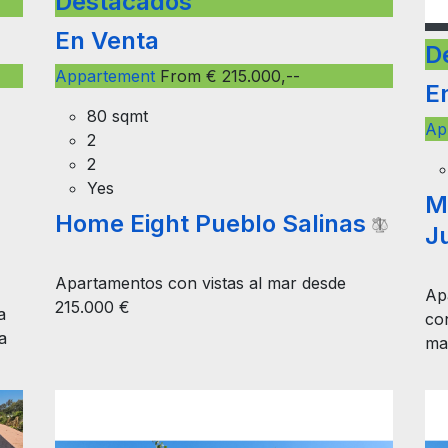
Destacados
D
En Venta
E
Appartement
From € 215.000,--
Ap
80 sqmt
2
M
2
J
Yes
Home Eight Pueblo Salinas
Ap
a
co
Apartamentos con vistas al mar desde
a
ma
215.000 €