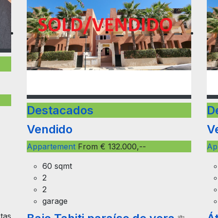
Destacados
D
Vendido
V
Appartement
From € 132.000,--
Ap
60 sqmt
2
2
garage
stas