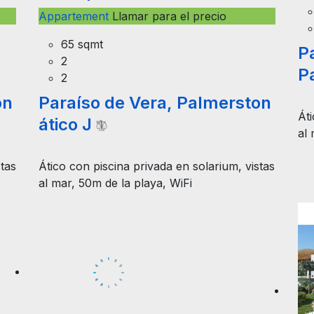
Appartement
Llamar para el precio
65 sqmt
Pa
2
P
2
on
Paraíso de Vera, Palmerston
Áti
ático J
al 
stas
Ático con piscina privada en solarium, vistas
al mar, 50m de la playa, WiFi