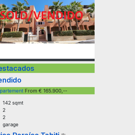
estacados
endido
partement
From € 165.900,--
142 sqmt
2
2
garage