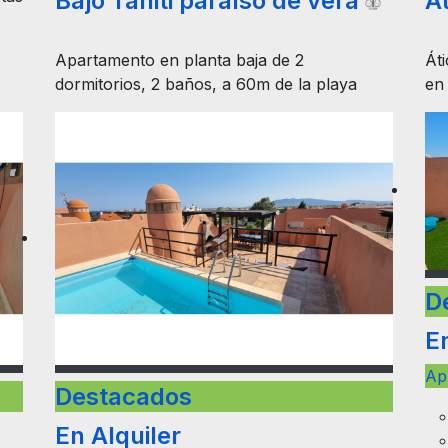
Bajo Tahiti paraíso de vera
Át
Apartamento en planta baja de 2
Áti
dormitorios, 2 baños, a 60m de la playa
en
D
En
Ap
Destacados
En Alquiler