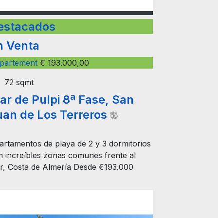
estacados
n Venta
partement
€ 193.000,00
72 sqmt
ar de Pulpi 8ª Fase, San
uan de Los Terreros
artamentos de playa de 2 y 3 dormitorios
n increíbles zonas comunes frente al
r, Costa de Almería Desde €193.000