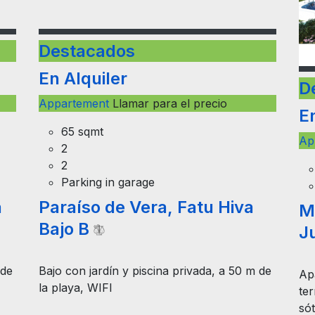
Destacados
En Alquiler
D
Appartement
Llamar para el precio
E
65 sqmt
Ap
2
2
Parking in garage
a
Paraíso de Vera, Fatu Hiva
M
Bajo B
J
 de
Bajo con jardín y piscina privada, a 50 m de
Ap
la playa, WIFI
ter
só