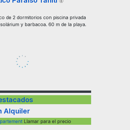
ico Paraíso Tahiti
co de 2 dormitorios con piscina privada
 solárium y barbacoa. 60 m de la playa.
estacados
 Alquiler
partement
Llamar para el precio
65 sqmt
2