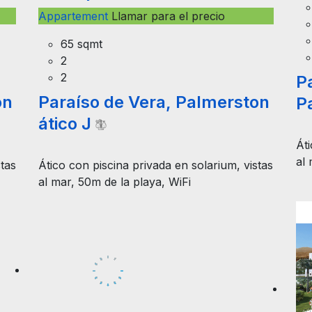
Appartement
Llamar para el precio
65 sqmt
Pa
2
P
2
on
Paraíso de Vera, Palmerston
Áti
ático J
al 
stas
Ático con piscina privada en solarium, vistas
al mar, 50m de la playa, WiFi