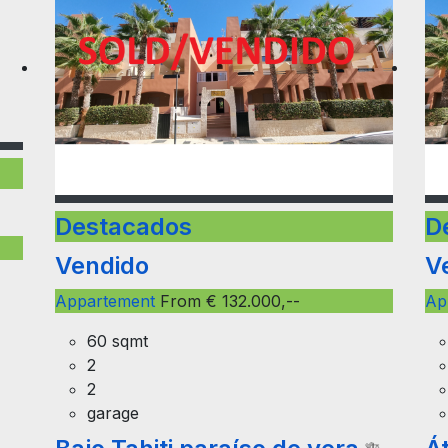
Destacados
D
Vendido
V
Appartement
From € 132.000,--
Ap
60 sqmt
2
2
garage
stas