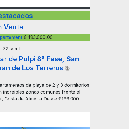
estacados
n Venta
partement
€ 193.000,00
72 sqmt
ar de Pulpi 8ª Fase, San
uan de Los Terreros
artamentos de playa de 2 y 3 dormitorios
n increíbles zonas comunes frente al
r, Costa de Almería Desde €193.000