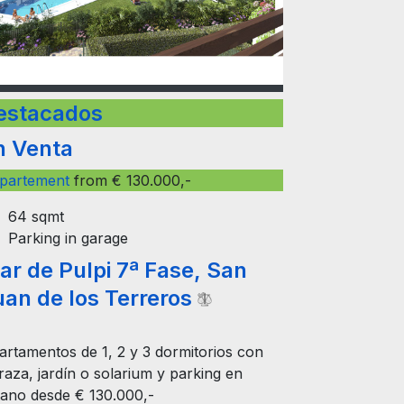
estacados
n Venta
partement
from € 130.000,-
64 sqmt
Parking in garage
ar de Pulpi 7ª Fase, San
uan de los Terreros
artamentos de 1, 2 y 3 dormitorios con
raza, jardín o solarium y parking en
tano desde € 130.000,-