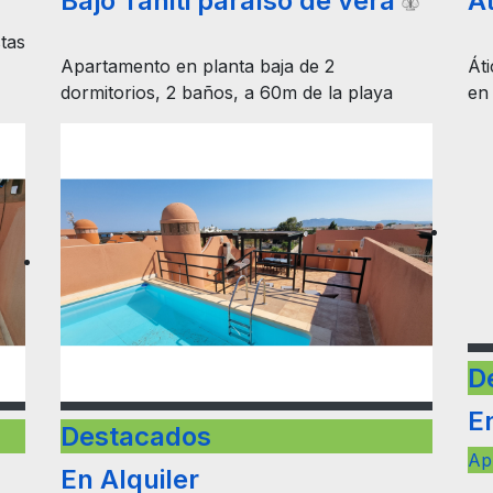
Bajo Tahiti paraíso de vera
Át
Apartamento en planta baja de 2
Áti
dormitorios, 2 baños, a 60m de la playa
en
D
En
Ap
Destacados
En Alquiler