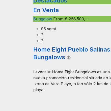
Destacados
En Venta
Bungalow
From € 268.500,--
95 sqmt
2
2
Home Eight Pueblo Salinas
Bungalows
Levansur Home Eight Bungalows es una
nueva promoción residencial situada en l
zona de Vera Playa, a tan sólo 2 km de l
playa.