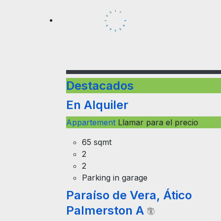
Destacados
En Alquiler
Appartement
Llamar para el precio
65 sqmt
2
2
Parking in garage
Paraíso de Vera, Ático
Palmerston A
Ático con piscina privada en solarium, vi