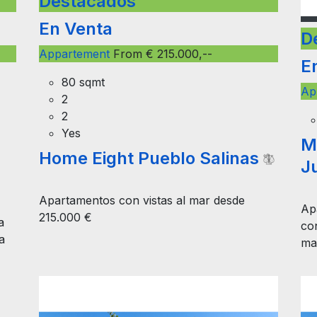
Destacados
En Venta
D
Appartement
From € 215.000,--
E
80 sqmt
Ap
2
2
Yes
M
Home Eight Pueblo Salinas
J
Apartamentos con vistas al mar desde
Ap
215.000 €
a
co
a
ma