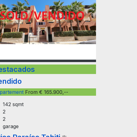
estacados
endido
partement
From € 165.900,--
142 sqmt
2
2
garage