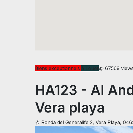
Biens exceptionnels
à Louer
67569 view
HA123
- Al An
Vera playa
Ronda del Generalife 2, Vera Playa, 04