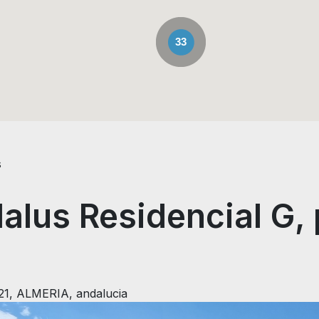
33
s
dalus Residencial G,
621, ALMERIA, andalucia