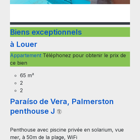
Biens exceptionnels
à Louer
Appartement
Téléphonez pour obtenir le prix de
ce bien
65 m²
2
2
Paraíso de Vera, Palmerston
penthouse J
Penthouse avec piscine privée en solarium, vue
mer, à 50m de la plage, WiFi