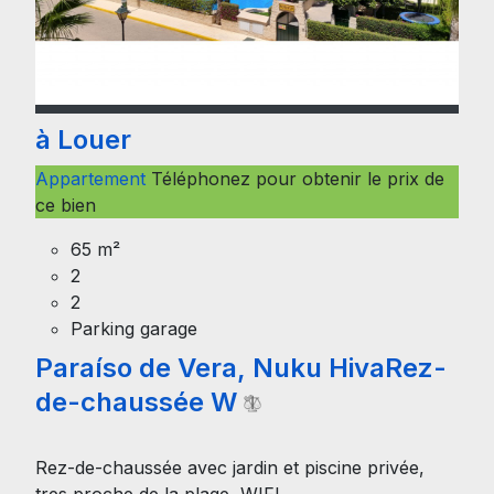
à Louer
Appartement
Téléphonez pour obtenir le prix de
ce bien
65 m²
2
2
Parking garage
Paraíso de Vera, Nuku HivaRez-
de-chaussée W
Rez-de-chaussée avec jardin et piscine privée,
tres proche de la plage, WIFI