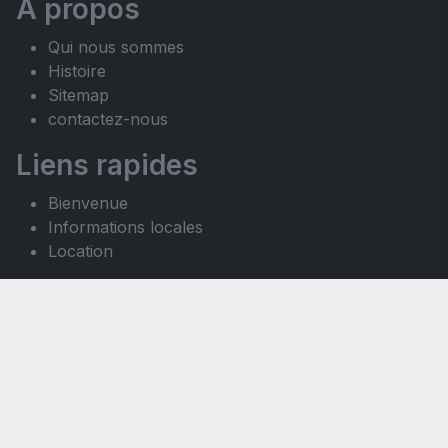
À propos
Qui nous sommes
Histoire
Sitemap
contactez-nous
Liens rapides
Bienvenue
Informations locales
Location
Nos services
Aide juridique
Rechercher une propriété
Vendre une propriété
Louer une propriété