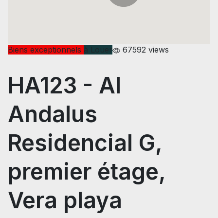
Biens exceptionnels
à Louer
67592 views
HA123
- Al
Andalus
Residencial G,
premier étage,
Vera playa